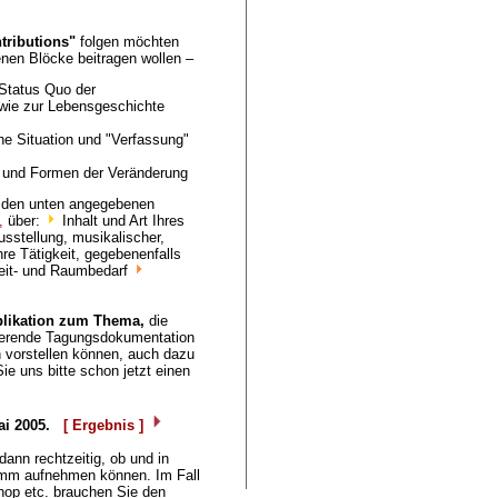
ntributions"
folgen möchten
nen Blöcke beitragen wollen –
Status Quo der
wie zur Lebensgeschichte
che Situation und "Verfassung"
– und Formen der Veränderung
er den unten angegebenen
,
über:
Inhalt und Art Ihres
usstellung, musikalischer,
re Tätigkeit, gegebenenfalls
it- und Raumbedarf
likation zum Thema,
die
llierende Tagungsdokumentation
 vorstellen können, auch dazu
Sie uns bitte schon jetzt einen
ai 2005.
[ Ergebnis ]
dann rechtzeitig, ob und in
amm aufnehmen können. Im Fall
hop etc. brauchen Sie den