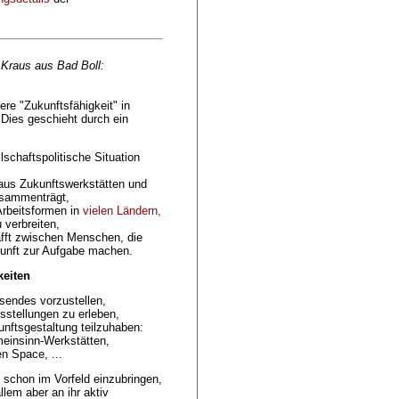
 Kraus aus Bad Boll:
ere "Zukunftsfähigkeit" in
 Dies geschieht durch ein
schaftspolitische Situation
aus Zukunftswerkstätten und
usammenträgt,
 Arbeitsformen in
vielen Ländern,
 verbreiten,
fft zwischen Menschen, die
kunft zur Aufgabe machen.
keiten
sendes vorzustellen,
sstellungen zu erleben,
nftsgestaltung teilzuhaben:
meinsinn-Werkstätten,
n Space, ...
h schon im Vorfeld einzubringen,
llem aber an ihr aktiv