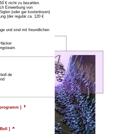
50 € nicht zu bezahlen.
ach Einwerbung von
igten (oder gar kostenlosen)
ung (der regulär ca. 120 €
äge und sind mit freundlichen
 Häcker
tungsteam.
boll.de
und
sprogramm ]
Boll ]