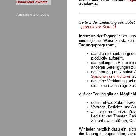
Home/Start ZWnetz
Akademie)
Aktualisiert: 24.4.2004.
Seite 2 der Einladung von Jobst
[zurück zur Seite 1]
Intention
der Tagung ist es, uns
eindringlicher Weise zu stärken.
Tagungsprogramm,
das die momentane gesell
produktiv aufgreift,
das gelungene Beispiele 
anderen Beteiligungen z
das anregt, partizipative
Sprachen und Kulturen
zu
das eine Verbindung scha
sich eine nachhaltige Zu
Auf der Tagung gibt es
Möglich
selbst etwas Zukunftswei
Vorträge, Berichte und Au
an Experimenten zur Zuku
Legislatives Theater, Ge
Zukunftswerkstätten, Ope
Wir laden herzlich dazu ein, sic
die Tagung mitzugestalten, vor a