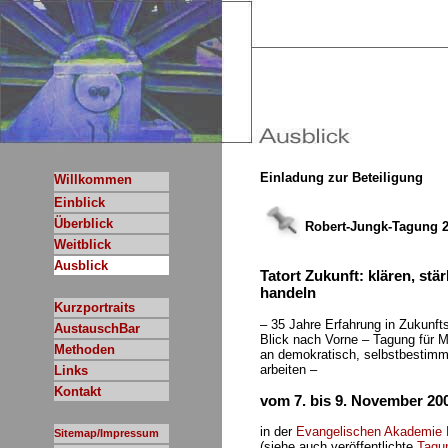
Einladung zur Beteiligung
Willkommen
Einblick
Überblick
Robert-Jungk-Tagung 
Weitblick
Ausblick
Tatort Zukunft: klären, stä
handeln
Kurzportraits
– 35 Jahre Erfahrung in Zukunft
AustauschBar
Blick nach Vorne – Tagung für 
Methoden
an demokratisch, selbstbestimm
arbeiten –
Links
Kontakt
vom 7. bis 9. November 20
in der
Evangelischen Akademie 
Sitemap/Impressum
(siehe auch veröffentlichte
Tagu