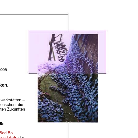
2005
rken,
swerkstätten –
Menschen, die
ten Zukünften
05
Bad Boll
ngsdetails
der