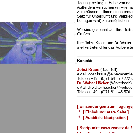
Tagungsbeitrag in Höhe von ca. 
Außerdem versuchen wir – je n
Zuschüssen – Ihnen einen ermäß
Satz für Unterkunft und Verpfleg
betragen wird) zu ermöglichen.
Wir sind gespannt auf Ihre Beitr
Grüßen
Ihre Jobst Kraus und Dr. Walter
stellvertretend für das Vorberei
Kontakt:
Jobst Kraus
(Bad Boll)
eMail jobst.kraus@ev-akademie-
Telefon +49 - (0)71 64 - 79 222 
Dr. Walter Häcker
(Winterbach)
eMail dr.walter.haecker@web.de
Telefon +49 - (0)71 81 - 45 576.
[ Einsendungen zum Tagung
[ Einladung: erste Seite ]
[ Ausblick: Neuigkeiten ]
[ Startpunkt: www.zwnetz.de / 