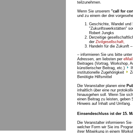
teilzunehmen.
Wenn Sie unserem
"call for co
und zu einem der drei vorgesehe
Geschichte, Wandel und 
"Zukunftswerkstätten" so
Robert Jungks
Derzeitige gesellschaftli
der
Zivilgesellschaft,
Handeln für die Zukunft 
– informieren Sie uns bitte unt
Adressen, am liebsten per
eMail
Beitrages (Vortrag, Workshop, A
künstlerischer Beitrag, etc.)
Ih
institutionelle Zugehörigkeit
Ze
Benötigte Hilfsmittel
Die Veranstalter planen eine
Pub
inhaltlich über eine nur protoko
hinausgehen soll. Wenn Sie sich
einen Beitrag zu leisten, geben 
Hinweis auf Inhalt und Umfang.
Einsendeschluss ist der 15. M
Die Veranstalter informieren Sie 
welcher Form wir Sie ins Progr
ihrer Mitwirkung in einem Works