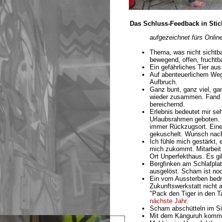
Das Schluss-Feedback in Sti
aufgezeichnet fürs Onlin
Thema, was nicht sichtba
bewegend, offen, fruchtba
Ein gefährliches Tier au
Auf abenteuerlichem We
Aufbruch.
Ganz bunt, ganz viel, g
wieder zusammen. Fand da
bereichernd.
Erlebnis bedeutet mir se
Urlaubsrahmen geboten. 
immer Rückzugsort. Ein
gekuschelt. Wunsch nach 
Ich fühle mich gestärkt,
mich zukommt. Mitarbeit 
Ort Unperfekthaus. Es gi
Bergfinken am Schlafpla
ausgelöst. Scham ist noc
Ein vom Aussterben bedro
Zukunftswerkstatt nicht 
"Pack den Tiger in den T
nächste Jahr.
Scham abschütteln im Sin
Mit dem Känguruh komme 