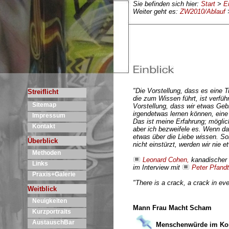
Sie befinden sich hier:
Start
>
E
Weiter geht es:
ZW2010/Ablauf
"Die Vorstellung, dass es eine 
Streiflicht
die zum Wissen führt, ist verfüh
Sitemap
Vorstellung, dass wir etwas Geb
irgendetwas lernen können, eine 
Impressum
Das ist meine Erfahrung; möglic
Kontakt
aber ich bezweifele es. Wenn das
etwas über die Liebe wissen. S
Überblick
nicht einstürzt, werden wir nie 
Methoden
Leonard Cohen,
kanadischer 
Links
im Interview mit
Peter Pfandt
Praxis+Galerie
"There is a crack, a crack in eve
Weitblick
Neuigkeiten
Mann Frau Macht Scham
Kurzportraits
AustauschBar
Menschenwürde im Ko