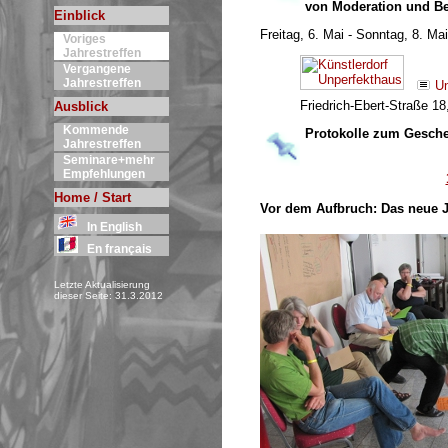
von Moderation und Be
Einblick
Freitag, 6. Mai - Sonntag, 8. Ma
Voriges
Jahrestreffen
Vergangene
Jahrestreffen
Un
Friedrich-Ebert-Straße 1
Ausblick
Kommende
Protokolle zum Gesche
Jahrestreffen
Seminare+mehr
Empfehlungen
Home / Start
Vor dem Aufbruch: Das neue Ja
In English
En français
Letzte Aktualisierung
dieser Seite: 31.3.2012