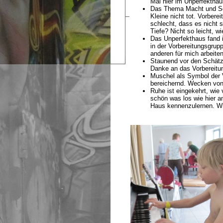
Mal hier im Unperfekthaus
Das Thema Macht und Sch
Kleine nicht tot. Vorbere
schlecht, dass es nicht
Tiefe? Nicht so leicht, w
Das Unperfekthaus fand ic
in der Vorbereitungsgrup
anderen für mich arbeiten
Staunend vor den Schätze
Danke an das Vorbereitu
Muschel als Symbol der Vi
bereichernd. Wecken vo
Ruhe ist eingekehrt, wi
schön was los wie hier a
Haus kennenzulernen. Wi