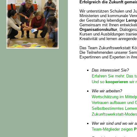
Erfolgreich die Zukunft geme
Wir unterstützen Schulen und J
Ministerien und kommunale Ver
der Gestaltung lebendiger
Lernp
Gemeinsam mit Ihnen entwickeln
Organisationskultur
, Dialogpro
Kursen und Ausbildungen trainie
Kreativität und lernen anregend
Das Team Zukunftswerkstatt Köl
Die Teilnehmenden unserer Semi
Expertinnen und Experten in ihr
Das interessiert Sie?
Erfahren Sie mehr: Das t
Und so
kooperieren
wir 
Wie wir arbeiten?
Wertschätzung im Mittel
Vertrauen aufbauen und 
Selbstbestimmtes Lernen
Zukunftswerkstatt-Modera
Wer wir sind und wo wir a
Team-Mitglieder zeigen
P