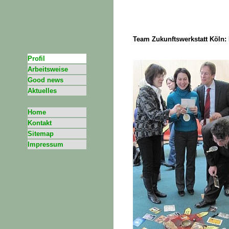
Kreativität Förderung Phantasie Aufmer
Team Zukunftswerkstatt Köln:
Profil
Arbeitsweise
Good news
Aktuelles
Home
Kontakt
Sitemap
Impressum