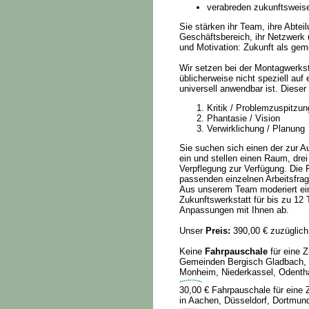
verabreden zukunftsweise
Sie stärken ihr Team, ihre Abtei
Geschäftsbereich, ihr Netzwerk u
und Motivation: Zukunft als ge
Wir setzen bei der Montagwerksta
üblicherweise nicht speziell auf
universell anwendbar ist. Diese
Kritik / Problemzuspitzun
Phantasie / Vision
Verwirklichung / Planung
Sie suchen sich einen der zur 
ein und stellen einen Raum, drei
Verpflegung zur Verfügung. Die
passenden einzelnen Arbeitsfrag
Aus unserem Team moderiert ein
Zukunftswerkstatt für bis zu 12 
Anpassungen mit Ihnen ab.
Unser
Preis:
390,00 € zuzüglich
Keine
Fahrpauschale
für eine Z
Gemeinden Bergisch Gladbach, 
Monheim, Niederkassel, Odenthal
30,00 € Fahrpauschale für eine 
in Aachen, Düsseldorf, Dortmund