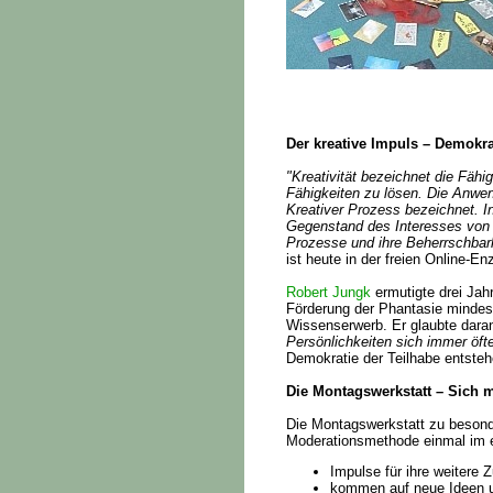
Der kreative Impuls – Demokra
"Kreativität bezeichnet die Fäh
Fähigkeiten zu lösen. Die Anwen
Kreativer Prozess bezeichnet. I
Gegenstand des Interesses von 
Prozesse und ihre Beherrschbar
ist heute in der freien Online-E
Robert Jungk
ermutigte drei Jah
Förderung der Phantasie minde
Wissenserwerb. Er glaubte dara
Persönlichkeiten sich immer öf
Demokratie der Teilhabe entste
Die Montagswerkstatt – Sich
Die Montagswerkstatt zu besond
Moderationsmethode einmal im e
Impulse für ihre weitere
kommen auf neue Ideen 