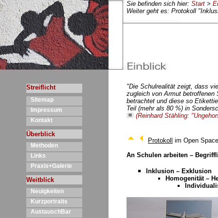
Sie befinden sich hier:
Start
>
E
Weiter geht es: Protokoll "Inklu
"Die Schulrealität zeigt, dass v
Streiflicht
zugleich von Armut betroffenen 
Sitemap
betrachtet und diese so Etikett
Teil (mehr als 80 %) in Sonders
Impressum
(Reinhard Stähling: "Ungeho
Kontakt
Überblick
Protokoll
im Open Space 
Methoden
An Schulen arbeiten – Begriffl
Links
Praxis+Galerie
Inklusion – Exklusion
Homogenität – He
Weitblick
Individuali
Neuigkeiten
Kurzportraits
AustauschBar