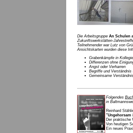
Die Arbeitsgruppe
An Schulen a
Zukunftswerkstätten-Jahrestref
Teilnehmender war Lutz von Grü
Ansichtskarten wurden diese Inha
Grabenkämpfe in Kollegi
Differenzen ohne Einigu
Angst oder Verharren
Begriffe und Verständnis 
Gemeinsame Verständnis 
Folgendes
Buc
in Baltmannswe
Reinhard Stähl
"Ungehorsam i
Der praktische 
Von heutigen Sc
Ein neues Prax