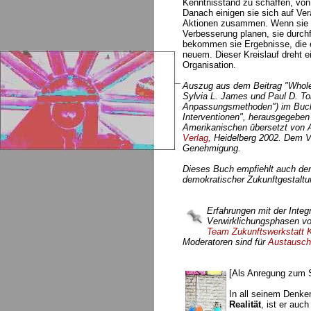
Kenntnisstand zu schaffen, von
Danach einigen sie sich auf Ve
Aktionen zusammen. Wenn sie d
Verbesserung planen, sie durchfü
bekommen sie Ergebnisse, die e
neuem. Dieser Kreislauf dreht e
Organisation.
Auszug aus dem Beitrag "Whole
Sylvia L. James und Paul D. Tolc
Anpassungsmethoden") im Buch:
Interventionen", herausgegeb
Amerikanischen übersetzt von A
Verlag,
Heidelberg 2002. Dem Ve
Genehmigung.
Dieses Buch empfiehlt auch der
demokratischer Zukunftgestaltung 
Erfahrungen mit der Integ
Verwirklichungsphasen vo
Team Zukunftswerkstatt K
Moderatoren sind für
Austausch
[Als Anregung zum 
In all seinem Denk
Realität
, ist er auc