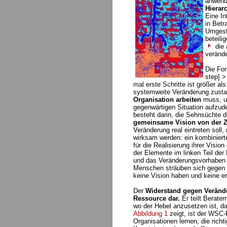
anwend
Hierar
Eine I
in Betr
Umgesta
beteili
die 
verände
Die For
step] >
mal erste Schritte ist größer al
systemweite Veränderung zustan
Organisation arbeiten
muss, u
gegenwärtigen Situation aufzu
besteht darin, die Sehnsüchte d
gemeinsame Vision von der Z
Veränderung real eintreten soll
wirksam werden: ein kombinier
für die Realisierung ihrer Visio
der Elemente im linken Teil der 
und das Veränderungsvorhaben w
Menschen sträuben sich gegen V
keine Vision haben und keine ers
Der
Widerstand gegen Veränd
Ressource dar.
Er teilt Berate
wo der Hebel anzusetzen ist, da
Abbildung 1
zeigt, ist der WSC-
Organisationen lernen, die rich