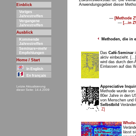
Anwendungsgebiet dieser Meth
Einblick
Voriges
Jahrestreffen
—
[Methode ZW
Vergangene
—
[...in 
Jahrestreffen
Ausblick
Methoden, die in e
Kommende
Jahrestreffen
Seminare+mehr
Das
Café-Seminar
i
Empfehlungen
aktiv einbezieht. [.
Home / Start
wird das durch den 
Einlassen auf das 
In English
En français
Appreciative Inquir
Letzte Aktualisierung
dieser Seite: 14.4.2009
Methode wurde von d
80er Jahre in den U
von Menschen und 
Selbstbild
Veränder
Z]
Whole
Verände
lässt s