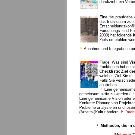
durchzieht ein Ver
Eine Hauptaufgabe
das Individuum zu s
Entscheidungskonfli
Forschungs- und Ent
2000) hat folgende
K
Ziels empfohlen wer
Annahme und Integration kom
Frage: Was sind
Vi
Funktionen haben s
Checkliste: Ziel de
welches Ziel Sie mit
Falls Sie verschied
anstreben.
Eine gemeinsame
gemeinsam aktiv zu werden /
Eine gemeinsame Vision oder ein
Konkrete Planung von Projekte
Probleme analysieren und lösen
(Arbeits-)Kultur ändern
[mehr
Methoden, die in e
—
[Methode ZW