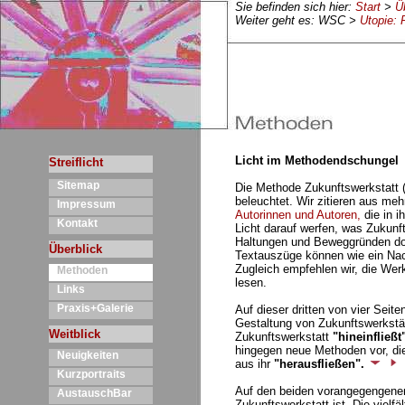
Sie befinden sich hier:
Start
>
Ü
Weiter geht es: WSC >
Utopie: 
Licht im Methodendschungel
Streiflicht
Sitemap
Die Methode Zukunftswerkstatt (
beleuchtet. Wir zitieren aus me
Impressum
Autorinnen und Autoren,
die in i
Kontakt
Licht darauf werfen, was Zukunf
Haltungen und Beweggründen dor
Überblick
Textauszüge können wie ein Nach
Zugleich empfehlen wir, die Werk
Methoden
lesen.
Links
Praxis+Galerie
Auf dieser dritten von vier Seit
Gestaltung von Zukunftswerkstätt
Weitblick
Zukunftswerkstatt
"hineinfließt
hingegen neue Methoden vor, die
Neuigkeiten
aus ihr
"herausfließen".
Kurzportraits
Auf den beiden vorangegengene
AustauschBar
Zukunftswerkstatt ist. Die vielf