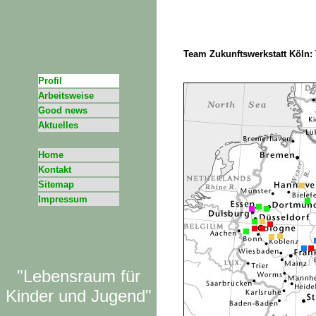
Selbstverantwortlich Lernen Ganztag Ju
Team Zukunftswerkstatt Köln:
Profil
Arbeitsweise
Good news
Aktuelles
Home
Kontakt
Sitemap
Impressum
"Lebensraum für
Kinder und Jugend"