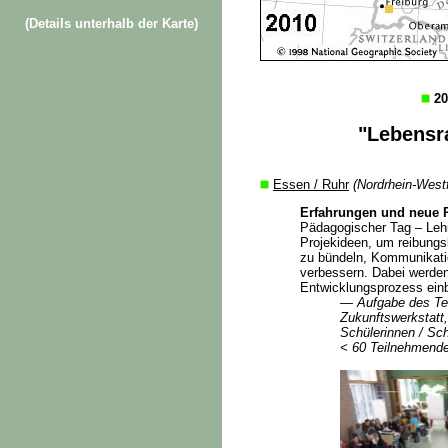
(Details unterhalb der Karte)
20
"Lebensr
Essen / Ruhr
(Nordrhein-West
Erfahrungen und neue
Pädagogischer Tag – Leh
Projekideen, um reibung
zu bündeln, Kommunikation
verbessern. Dabei werden 
Entwicklungsprozess ein
— Aufgabe des Te
Zukunftswerkstatt
Schülerinnen / Sch
< 60 Teilnehmende