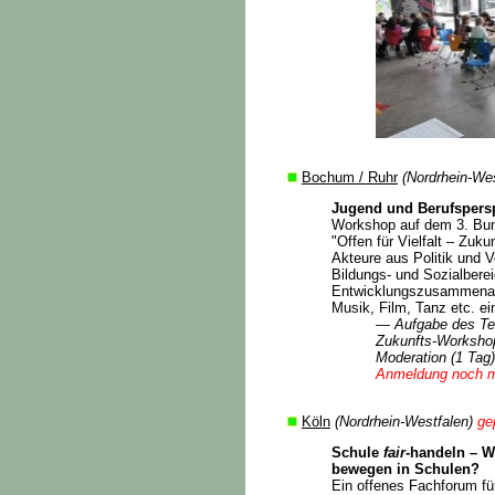
Bochum / Ruhr
(Nordrhein-We
Jugend und Berufspersp
Workshop auf dem 3. Bu
"Offen für Vielfalt – Zuku
Akteure aus Politik und V
Bildungs- und Sozialberei
Entwicklungszusammenarbe
Musik, Film, Tanz etc. e
— Aufgabe des Te
Zukunfts-Workshop
Moderation (1 Tag)
Anmeldung noch m
Köln
(Nordrhein-Westfalen)
ge
Schule
fair
-handeln – W
bewegen in Schulen?
Ein offenes Fachforum für