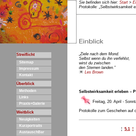
Sie befinden sich hier:
Start
>
E
Protokolle: „Selbstwirksamkeit 
„Ziele nach dem Mond.
Streiflicht
Selbst wenn du ihn verfehlst,
Sitemap
wirst du zwischen
den Sternen landen.”
Impressum
Les Brown
Kontakt
Überblick
Methoden
Selbstwirksamkeit erleben – 
Links
Freitag, 20. April - Sonn
Praxis+Galerie
Protokolle zum Geschehen auf d
Weitblick
Neuigkeiten
Kurzportraits
¦
5.1
¦
AustauschBar