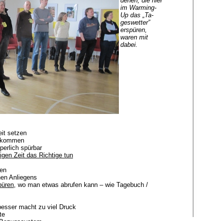
denen, die hier
im Warming-
Up das „Ta­
ges­wetter”
erspü­ren,
waren mit
dabei.
eit setzen
bekommen
perlich spürbar
tigen Zeit das Richtige tun
uen
en Anliegens
püren
, wo man etwas abrufen kann – wie Tagebuch /
 besser macht zu viel Druck
te