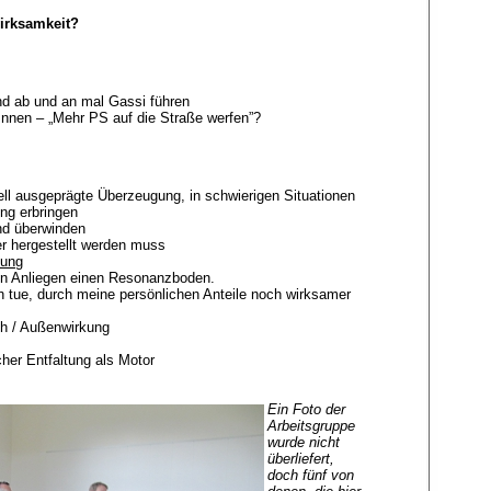
irksamkeit?
d ab und an mal Gassi führen
rInnen – „Mehr PS auf die Straße werfen”?
uell ausgeprägte Überzeugung, in schwierigen Situationen
ng erbringen
nd überwinden
r hergestellt werden muss
tung
ten Anliegen einen Resonanzboden.
h tue, durch meine persönlichen Anteile noch wirksamer
sch / Außenwirkung
her Entfaltung als Motor
Ein Foto der
Arbeitsgruppe
wurde nicht
über­liefert,
doch fünf von