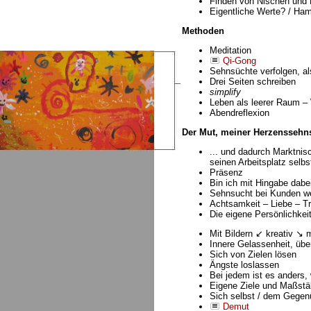
Finden von Nischen und
Eigentliche Werte? / Ham
Methoden
Meditation
Qi-Gong
Sehnsüchte verfolgen, al
Drei Seiten schreiben
simplify
Leben als leerer Raum – 
Abendreflexion
Der Mut, meiner Herzenssehns
... und dadurch Marktnis
seinen Arbeitsplatz selbs
Präsenz
Bin ich mit Hingabe dabe
Sehnsucht bei Kunden w
Achtsamkeit – Liebe – T
Die eigene Persönlichkei
Mit Bildern ↙ kreativ ↘ 
Innere Gelassenheit, übe
Sich von Zielen lösen
Ängste loslassen
Bei jedem ist es anders, w
Eigene Ziele und Maßstä
Sich selbst / dem Gegen
Demut