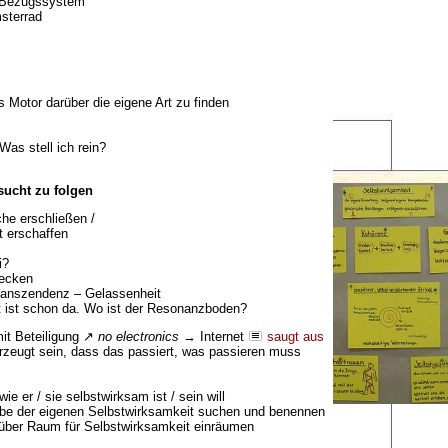
 Bezugssystem
sterrad
s Motor darüber die eigene Art zu finden
Was stell ich rein?
ucht zu folgen
che erschließen /
t erschaffen
i?
ecken
ranszendenz – Gelassenheit
t ist schon da. Wo ist der Resonanzboden?
mit Beteiligung ↗
no electronics
→ Internet
saugt aus
rzeugt sein, dass das passiert, was passieren muss
ie er / sie selbstwirksam ist / sein will
be der eigenen Selbstwirksamkeit suchen und benennen
über Raum für Selbstwirksamkeit einräumen