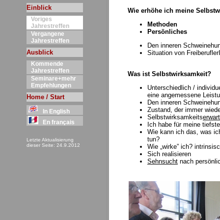
Einblick
Wie erhöhe ich meine Selbstw
Voriges
Methoden
Jahrestreffen
Persönliches
Vergangene
Jahrestreffen
Den inneren Schweinehun
Ausblick
Situation von Freiberufle
Kommende
Jahrestreffen
Was ist Selbstwirksamkeit?
Seminare+mehr
Empfehlungen
Unterschiedlich / individ
eine angemessene Leistu
Home / Start
Den inneren Schweinehu
Zustand, der immer wiede
In English
Selbstwirksamkeits
erwar
En français
Ich habe für meine tiefs
Wie kann ich das, was ic
tun?
Letzte Aktualisierung
dieser Seite: 24.9.2012
Wie „wirke” ich? intrinsi
Sich realisieren
Sehnsucht
nach persönlic