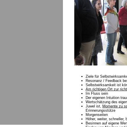
Ziele für Selbstwirksamk
Resonanz / Feedback 
Selbstwirksamkeit ist kör
Am richtigen Ort zur rich
Im Fluss sein
Der eigenen Intuition tra
Wertschätzung des eigen
Juwel ist,
Momente zu s
Erinnerungsstütze
Morgenseiten
Höher, weiter, schneller,
Besinnen auf eigene Wer