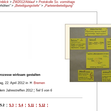
inblick
>
ZW2012/Ablauf
>
Protokolle So. vormittags
erhöhen” >
„Beteiligungstiefe”
>
„Parteienbeteiligung”
Prozesse wirksam gestalten
tag, 22. April 2012 in
Bremen
em Jahrestreffen 2012 ¦
Teil 5 von 6
5.2
¦
5.3
¦
5.4
¦
5.11
¦
5.12
¦