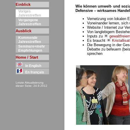
Einblick
Wie können umwelt- und sozial
Defensive – wirksames Handel
Voriges
Jahrestreffen
Vernetzung von lokalen Ei
Vergangene
Voneinander lernen, sich 
Jahrestreffen
Website / Internet zur V
Ausblick
Von langlebigem Bestehe
Inputs zu
gewaltfreie
Kommende
Es braucht
Kristallisa
Jahrestreffen
Die Bewegung in der Gese
Seminare+mehr
Debatte zu befeuern (bei
Empfehlungen
sprechen
Home / Start
In English
En français
Letzte Aktualisierung
dieser Seite: 24.9.2012