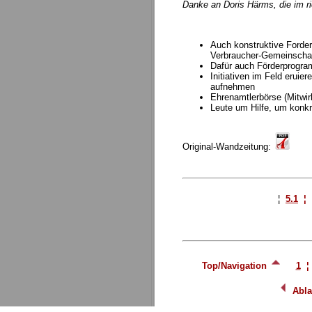
Danke an Doris Härms, die im r
Auch konstruktive Forder
Verbraucher-Gemeinscha
Dafür auch Förderprogr
Initiativen im Feld erui
aufnehmen
Ehrenamtlerbörse (Mitwir
Leute um Hilfe, um konkr
Original-Wandzeitung:
¦
5.1
¦
Top/Navigation
1
Abla