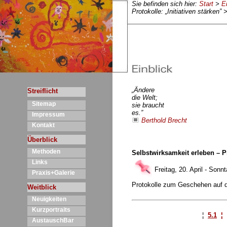
Sie befinden sich hier:
Start
>
E
Protokolle: „Initiativen stärken”
„Ändere
Streiflicht
die Welt;
Sitemap
sie braucht
es.”
Impressum
Berthold Brecht
Kontakt
Überblick
Methoden
Selbstwirksamkeit erleben – 
Links
Freitag, 20. April - Sonn
Praxis+Galerie
Protokolle zum Geschehen auf d
Weitblick
Neuigkeiten
Kurzportraits
¦
5.1
¦
AustauschBar